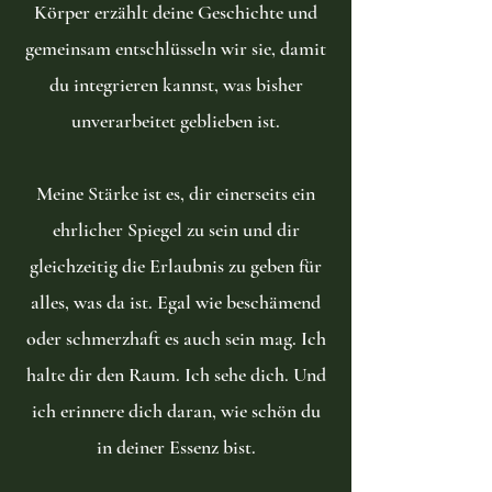
Körper erzählt deine Geschichte und
gemeinsam entschlüsseln wir sie, damit
du integrieren kannst, was bisher
unverarbeitet geblieben ist.
Meine Stärke ist es, dir einerseits ein
ehrlicher Spiegel zu sein und dir
gleichzeitig die Erlaubnis zu geben für
alles, was da ist. Egal wie beschämend
oder schmerzhaft es auch sein mag. Ich
halte dir den Raum. Ich sehe dich. Und
ich erinnere dich daran, wie schön du
in deiner Essenz bist.​