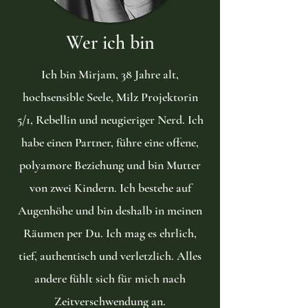
Wer ich bin
Ich bin Mirjam, 38 Jahre alt,
hochsensible Seele, Milz Projektorin
5/1, Rebellin und neugieriger Nerd. Ich
habe einen Partner, führe eine offene,
polyamore Beziehung und bin Mutter
von zwei Kindern. Ich bestehe auf
Augenhöhe und bin deshalb in meinen
Räumen per Du. Ich mag es ehrlich,
tief, authentisch und verletzlich. Alles
andere fühlt sich für mich nach
Zeitverschwendung an.​