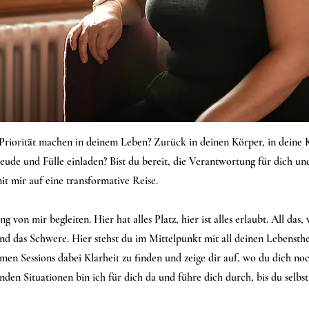
 Priorität machen in deinem Leben? Zurück in deinen Körper, in dein
eude und Fülle einladen? Bist du bereit, die Verantwortung für dich un
mir auf eine transformative Reise.
g von mir begleiten. Hier hat alles Platz, hier ist alles erlaubt. All das,
und das Schwere. Hier stehst du im Mittelpunkt mit all deinen Lebenst
men Sessions dabei Klarheit zu finden und zeige dir auf, wo du dich noch
den Situationen bin ich für dich da und führe dich durch, bis du selbst 