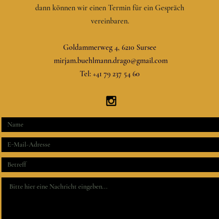
dann können wir einen Termin für ein Gespräch
vereinbaren.
Goldammerweg 4, 6210 Sursee
mirjam.buehlmann.drago@gmail.com
Tel: +41 79 237 54 60