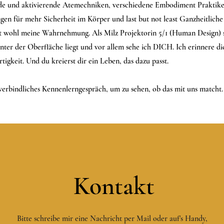
nde und aktivierende Atemechniken, verschiedene Embodiment Praktik
en für mehr Sicherheit im Körper und last but not least Ganzheitliche
ibt wohl meine Wahrnehmung. Als Milz Projektorin 5/1 (Human Design) s
er der Oberfläche liegt und vor allem sehe ich DICH. Ich erinnere dic
tigkeit. Und du kreierst dir ein Leben, das dazu passt.
verbindliches Kennenlerngespräch, um zu sehen, ob das mit uns matcht.
Kontakt
Bitte schreibe mir eine Nachricht per Mail oder auf's Handy,